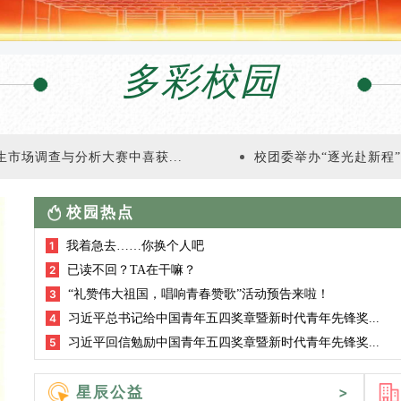
多彩校园
市场调查与分析大赛中喜获...
校团委举办“逐光赴新程
校园热点
1
我着急去……你换个人吧
2
已读不回？TA在干嘛？
3
“礼赞伟大祖国，唱响青春赞歌”活动预告来啦！
4
习近平总书记给中国青年五四奖章暨新时代青年先锋奖...
5
习近平回信勉励中国青年五四奖章暨新时代青年先锋奖...
星辰公益
>