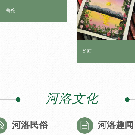
蔷薇
绘画
河洛文化
河洛民俗
河洛趣闻