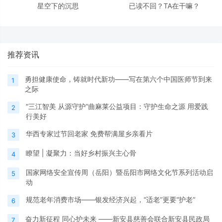
星空下的沉思
已读不回？TA在干嘛？
推荐资讯
勇担健康使命，铸就时代新功——写在第六个中国医师节到来
1
之际
“三江智美 从源守护”曲麻莱公益项目：守护生命之源 用爱践
2
行美好
华西专家过节回老家 免费帮满屋乡亲看片
3
瞭望 | 凝聚力：当好乡村振兴主心骨
4
国家网络安全宣传周（岳阳）暨岳阳市网络文化节系列活动启
5
动
规范老年消费市场——银发经济兴起，“适老”更要“护老”
6
奋力新征程 同心护未来 ——新安县慈善会联合新安县民政局
7