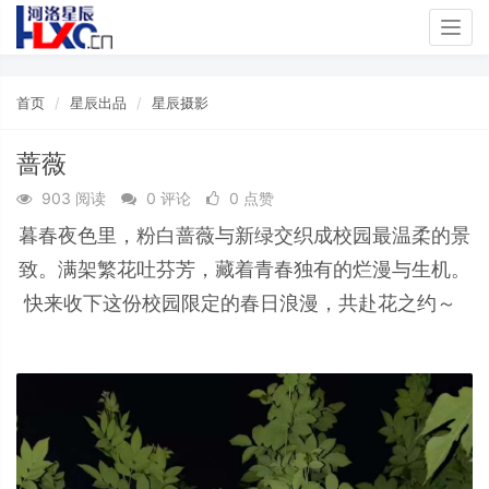
Togg
navig
首页
星辰出品
星辰摄影
蔷薇
903 阅读
0 评论
0 点赞
暮春夜色里，粉白蔷薇与新绿交织成校园最温柔的景
致。满架繁花吐芬芳，藏着青春独有的烂漫与生机。
快来收下这份校园限定的春日浪漫，共赴花之约～