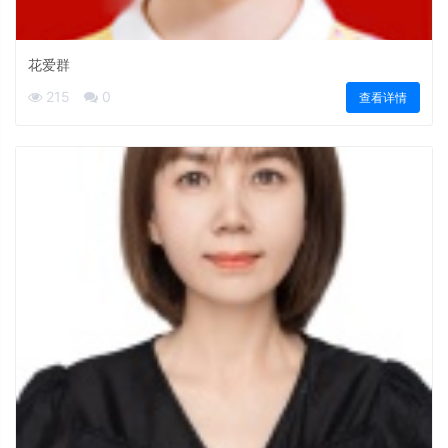
花爱群
215
0
查看详情