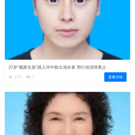
27岁“藏家女孩”跳入河中救出溺水者 用行动演绎勇义
589
0
查看详情