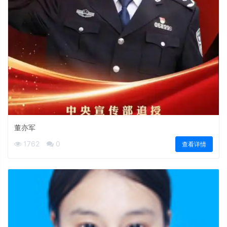
董亦军
1762
0
查看详情