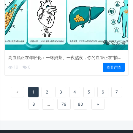
高血脂正在年轻化：一杯奶茶、一夜熬夜，你的血管正在“悄悄
发炎”
19
0
查看详情
«
1
2
3
4
5
6
7
8
...
79
80
»