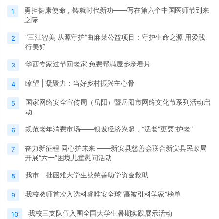
勇担健康使命，铸就时代新功——写在第六个中国医师节到来
1
之际
“三江智美 从源守护”曲麻莱公益项目：守护生命之源 用爱践
2
行美好
华西专家过节回老家 免费帮满屋乡亲看片
3
瞭望 | 凝聚力：当好乡村振兴主心骨
4
国家网络安全宣传周（岳阳）暨岳阳市网络文化节系列活动启
5
动
规范老年消费市场——银发经济兴起，“适老”更要“护老”
6
奋力新征程 同心护未来 ——新安县慈善会联合新安县民政局
7
开展“六一”困境儿童慰问活动
我市一批困难大学生获慈善助学资金救助
8
我校教师首次入选科睿唯安全球“高被引科学家”榜单
9
我校三支队伍入围全国大学生暑期实践展示活动
10