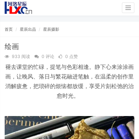
Togg
navig
首页
星辰出品
星辰摄影
绘画
933 阅读
0 评论
0 点赞
褪去课堂的忙碌，提笔与色彩相逢。静下心来涂涂画
画，让晚风、落日与繁花融进笔触，在温柔的创作里
消解疲惫，把琐碎的烦恼都放缓，享受片刻松弛的治
愈时光。