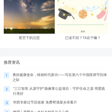
星空下的沉思
已读不回？TA在干嘛？
推荐资讯
勇担健康使命，铸就时代新功——写在第六个中国医师节到来
1
之际
“三江智美 从源守护”曲麻莱公益项目：守护生命之源 用爱践
2
行美好
华西专家过节回老家 免费帮满屋乡亲看片
3
瞭望 | 凝聚力：当好乡村振兴主心骨