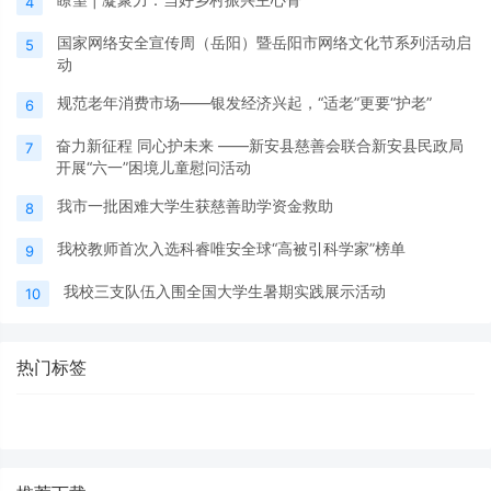
4
国家网络安全宣传周（岳阳）暨岳阳市网络文化节系列活动启
5
动
规范老年消费市场——银发经济兴起，“适老”更要“护老”
6
奋力新征程 同心护未来 ——新安县慈善会联合新安县民政局
7
开展“六一”困境儿童慰问活动
我市一批困难大学生获慈善助学资金救助
8
我校教师首次入选科睿唯安全球“高被引科学家”榜单
9
我校三支队伍入围全国大学生暑期实践展示活动
10
热门标签