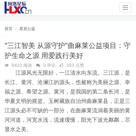
Togg
navig
首页
星辰公益
“三江智美 从源守护”曲麻莱公益项目：守
护生命之源 用爱践行美好
9423 阅读
0 评论
393 点赞
江源风光无限好，一江清水向东流。三江源，是
长江、黄河、沧澜江的源头，也被称为美丽之源、幸
福之源、希望之源。黄河，是我国的第二条长河，是
华夏文明的摇篮。玉树藏族自治州曲麻莱县，正是三
江源头必不可缺的一部分，在曲麻莱流淌着美丽的黄
河河道，河宽水浅，流速缓慢，阳光下波光粼粼，尽
显水之美。