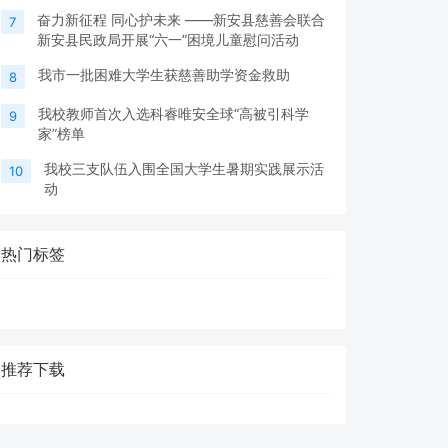
奋力新征程 同心护未来 ——新安县慈善会联合
7
新安县民政局开展“六一”困境儿童慰问活动
我市一批困难大学生获慈善助学资金救助
8
我校教师首次入选科睿唯安全球“高被引科学
9
家”榜单
我校三支队伍入围全国大学生暑期实践展示活
10
动
热门标签
推荐下载