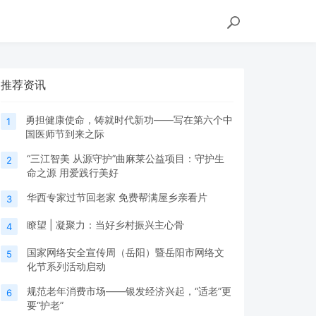
推荐资讯
勇担健康使命，铸就时代新功——写在第六个中
1
国医师节到来之际
“三江智美 从源守护”曲麻莱公益项目：守护生
2
命之源 用爱践行美好
华西专家过节回老家 免费帮满屋乡亲看片
3
瞭望 | 凝聚力：当好乡村振兴主心骨
4
国家网络安全宣传周（岳阳）暨岳阳市网络文
5
化节系列活动启动
规范老年消费市场——银发经济兴起，“适老”更
6
要“护老”