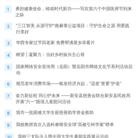
勇担健康使命，铸就时代新功——写在第六个中国医师节到来
1
之际
“三江智美 从源守护”曲麻莱公益项目：守护生命之源 用爱践
2
行美好
华西专家过节回老家 免费帮满屋乡亲看片
3
瞭望 | 凝聚力：当好乡村振兴主心骨
4
国家网络安全宣传周（岳阳）暨岳阳市网络文化节系列活动启
5
动
规范老年消费市场——银发经济兴起，“适老”更要“护老”
6
奋力新征程 同心护未来 ——新安县慈善会联合新安县民政局
7
开展“六一”困境儿童慰问活动
我市一批困难大学生获慈善助学资金救助
8
我校教师首次入选科睿唯安全球“高被引科学家”榜单
9
我校三支队伍入围全国大学生暑期实践展示活动
10