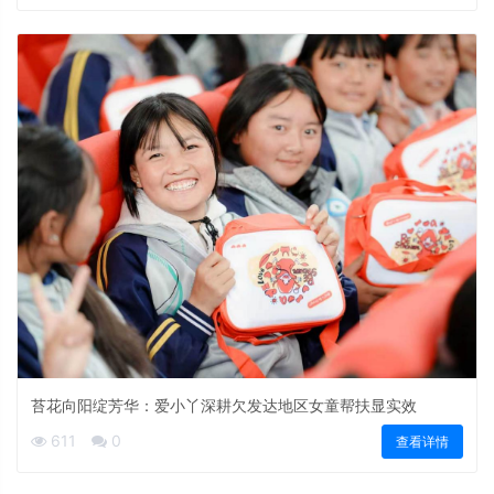
苔花向阳绽芳华：爱小丫深耕欠发达地区女童帮扶显实效
611
0
查看详情