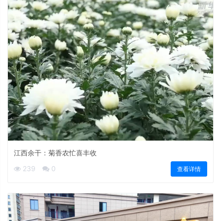
江西余干：菊香农忙喜丰收
239
0
查看详情