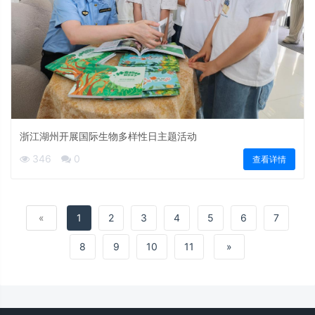
浙江湖州开展国际生物多样性日主题活动
346
0
查看详情
«
1
2
3
4
5
6
7
8
9
10
11
»