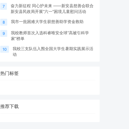
奋力新征程 同心护未来 ——新安县慈善会联合
7
新安县民政局开展“六一”困境儿童慰问活动
我市一批困难大学生获慈善助学资金救助
8
我校教师首次入选科睿唯安全球“高被引科学
9
家”榜单
我校三支队伍入围全国大学生暑期实践展示活
10
动
热门标签
推荐下载