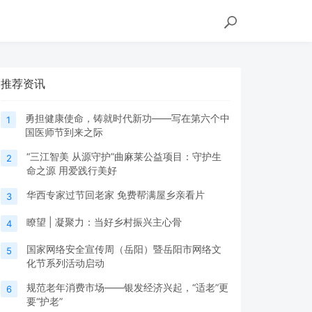
推荐资讯
勇担健康使命，铸就时代新功——写在第六个中
1
国医师节到来之际
“三江智美 从源守护”曲麻莱公益项目：守护生
2
命之源 用爱践行美好
华西专家过节回老家 免费帮满屋乡亲看片
3
瞭望 | 凝聚力：当好乡村振兴主心骨
4
国家网络安全宣传周（岳阳）暨岳阳市网络文
5
化节系列活动启动
规范老年消费市场——银发经济兴起，“适老”更
6
要“护老”