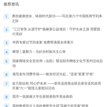
推荐资讯
勇担健康使命，铸就时代新功——写在第六个中国医师节到来
1
之际
“三江智美 从源守护”曲麻莱公益项目：守护生命之源 用爱践
2
行美好
华西专家过节回老家 免费帮满屋乡亲看片
3
瞭望 | 凝聚力：当好乡村振兴主心骨
4
国家网络安全宣传周（岳阳）暨岳阳市网络文化节系列活动启
5
动
规范老年消费市场——银发经济兴起，“适老”更要“护老”
6
奋力新征程 同心护未来 ——新安县慈善会联合新安县民政局
7
开展“六一”困境儿童慰问活动
我市一批困难大学生获慈善助学资金救助
8
我校教师首次入选科睿唯安全球“高被引科学家”榜单
9