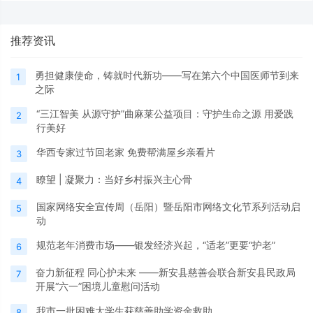
推荐资讯
勇担健康使命，铸就时代新功——写在第六个中国医师节到来
1
之际
“三江智美 从源守护”曲麻莱公益项目：守护生命之源 用爱践
2
行美好
华西专家过节回老家 免费帮满屋乡亲看片
3
瞭望 | 凝聚力：当好乡村振兴主心骨
4
国家网络安全宣传周（岳阳）暨岳阳市网络文化节系列活动启
5
动
规范老年消费市场——银发经济兴起，“适老”更要“护老”
6
奋力新征程 同心护未来 ——新安县慈善会联合新安县民政局
7
开展“六一”困境儿童慰问活动
我市一批困难大学生获慈善助学资金救助
8