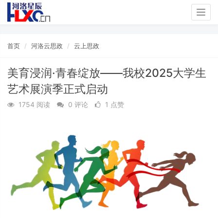
Togg
navig
首页
河洛云思政
云上思政
美育浸润·青春绽放——我校2025大学生
艺术展演季正式启动
1754 阅读
0 评论
1 点赞