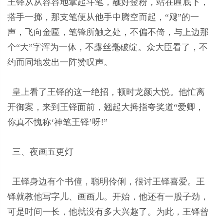
王铎从从容容地拿起斗笔，蘸好金粉，站在匾底下，
搭手一掷，那支笔便从他手中腾空而起，“飕”的一
声，飞向金匾，笔锋所触之处，不偏不倚，与上边那
个“大”字浑为一体，不露丝毫破绽。众大臣看了，不
约而同地发出一阵赞叹声。
皇上看了王铎的这一绝招，顿时龙颜大悦。他忙离
开御案，来到王铎面前，翘起大拇指夸奖道“爱卿，
你真不愧称‘神笔王铎’呀!”
三、夜画五更灯
王铎身边有个书僮，聪明伶俐，很讨王铎喜爱。王
铎就教他写字儿、画画儿。开始，他还有一股子劲，
可是时间一长，他就没有多大兴趣了。为此，王铎曾