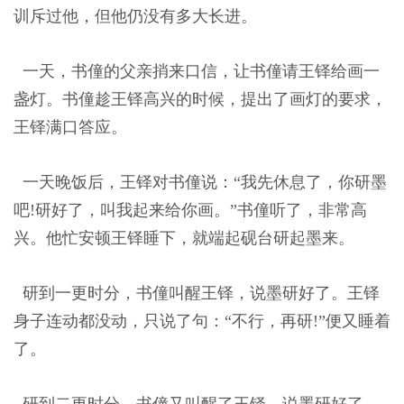
训斥过他，但他仍没有多大长进。
一天，书僮的父亲捎来口信，让书僮请王铎给画一
盏灯。书僮趁王铎高兴的时候，提出了画灯的要求，
王铎满口答应。
一天晚饭后，王铎对书僮说：“我先休息了，你研墨
吧!研好了，叫我起来给你画。”书僮听了，非常高
兴。他忙安顿王铎睡下，就端起砚台研起墨来。
研到一更时分，书僮叫醒王铎，说墨研好了。王铎
身子连动都没动，只说了句：“不行，再研!”便又睡着
了。