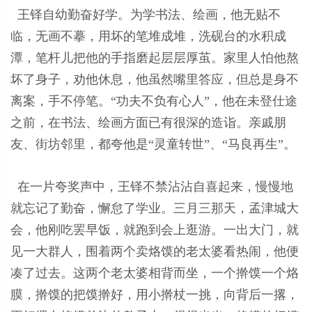
王铎自幼勤奋好学。为学书法、绘画，他无贴不
临，无画不摹，用坏的笔堆成堆，洗砚台的水积成
潭，笔杆儿把他的手指磨起层层厚茧。家里人怕他熬
坏了身子，劝他休息，他虽然嘴里答应，但总是身不
离案，手不停笔。“功夫不负有心人”，他在未登仕途
之前，在书法、绘画方面已有很深的造诣。亲戚朋
友、街坊邻里，都夸他是“灵童转世”、“马良再生”。
在一片夸奖声中，王铎不禁沾沾自喜起来，慢慢地
就忘记了勤奋，懈怠了学业。三月三那天，孟津城大
会，他刚吃罢早饭，就跑到会上逛游。一出大门，就
见一大群人，围着两个卖烙馍的老太婆看热闹，他便
凑了过去。这两个老太婆相背而坐，一个擀馍一个烙
膜，擀馍的把馍擀好，用小擀杖一挑，向背后一撂，