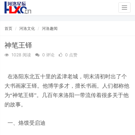
Togg
navig
首页
河洛文化
河洛趣闻
神笔王铎
1028 阅读
0 评论
0 点赞
在洛阳东北五十里的孟津老城，明末清初时出了个
大书画家王铎。他博学多才，擅长书画。人们都称他
为“神笔王铎”。几百年来洛阳一带流传着很多关于他
的故事。
一、烙馍受启迪