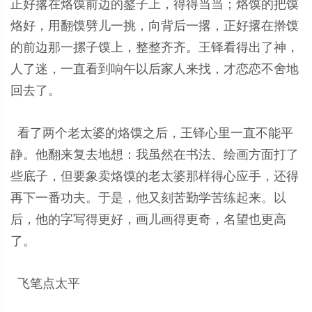
正好撂在烙馍前边的鏊子上，得得当当；烙馍的把馍
烙好，用翻馍劈儿一挑，向背后一撂，正好撂在擀馍
的前边那一摞子馍上，整整齐齐。王铎看得出了神，
人了迷，一直看到响午以后家人来找，才恋恋不舍地
回去了。
看了两个老太婆的烙馍之后，王铎心里一直不能平
静。他翻来复去地想：我虽然在书法、绘画方面打了
些底子，但要象卖烙馍的老太婆那样得心应手，还得
再下一番功夫。于是，他又刻苦勤学苦练起来。以
后，他的字写得更好，画儿画得更奇，名望也更高
了。
飞笔点太平