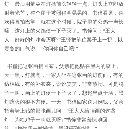
灯，最后用笔尖在灯捻前头轻轻一点。灯头上立即放
射着光芒，整个屋子被照得明晃晃的。书僮看见，喜
欢得直拍巴掌。就在这个时候，院子里的公鸡一声长
啼，这灯上的火焰便一下子灭了。书僮问：“王大
人，好好的灯咋会灭呀?”王铎把笔往案子上一扔，以
责备的口气说：“你问你自己吧!”
书僮把这张画捎回家，父亲把他贴在屋内的墙上。
天一黑，灯就亮，一家人坐在这张画的灯前面，有的
纺棉线，有的补衣裳，说说笑笑，非常热闹。可是鸡
子一叫，画上的灯便一下子灭了，想起早点干活，黑
灯瞎火的很不方便。一天，书僮回家送月例钱，父亲
指着墙上贴的那张画儿问：“王大人给咱画的这盏
灯，为啥鸡子一叫就灭呀?”书僮非常羞愧地回
答：“都怨我一时懒惰，墨没研到时候。”