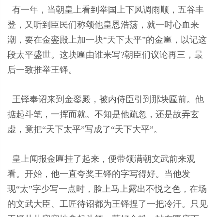
有一年，当朝皇上看到举国上下风调雨顺，五谷丰
登，又听到臣民们称颂他皇恩浩荡，就一时心血来
潮，要在金銮殿上加一块“天下太平”的金匾，以记这
段太平盛世。这块匾由谁来写?朝臣们议论再三，最
后一致推举王铎。
王铎奉诏来到金銮殿，被内侍臣引到那块匾前。他
掂起斗笔，一挥而就。不知是他疏忽，还是故弄玄
虚，竟把“天下太平”写成了“天下大平”。
皇上闻报金匾挂了起来，便带领满朝文武前来观
看。开始，他一直夸奖王铎的字写得好。当他发
现“太”字少写一点时，脸上马上露出不悦之色，在场
的文武大臣、工匠待诏都为王铎捏了一把冷汗。只见