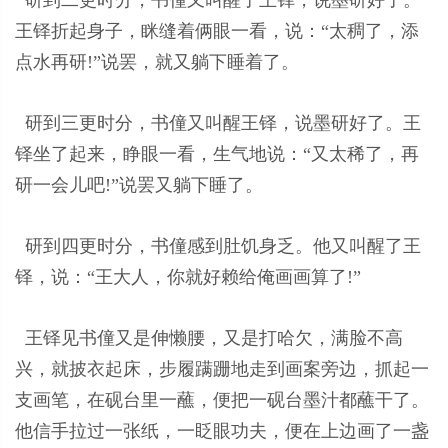
研到二更时分，书僮又叫醒了王铎，说墨研好了。
王铎折起身子，眯缝着俩眼一看，说：“太稠了，添
点水再研!”说罢，就又躺下睡着了。
研到三更时分，书僮又叫醒王铎，说墨研好了。王
铎坐了起来，睁眼一看，生气地说：“又太稀了，再
研一会儿吧!”说罢又躺下睡了。
研到四更时分，书僮感到肚饥身乏。他又叫醒了王
铎，说：“王大人，你就好赖给俺画画算了!”
王铎见书僮又是伸懒腰，又是打哈欠，满脸不高
兴，就披衣起床，步履蹒跚地走到画案旁边，抓起一
支画笔，在砚台里一蘸，便把一砚台墨汁都蘸干了。
他信手拉过一张纸，一眨眼功夫，便在上边画了一盏