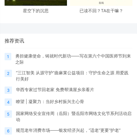
星空下的沉思
已读不回？TA在干嘛？
推荐资讯
勇担健康使命，铸就时代新功——写在第六个中国医师节到来
1
之际
“三江智美 从源守护”曲麻莱公益项目：守护生命之源 用爱践
2
行美好
华西专家过节回老家 免费帮满屋乡亲看片
3
瞭望 | 凝聚力：当好乡村振兴主心骨
4
国家网络安全宣传周（岳阳）暨岳阳市网络文化节系列活动启
5
动
规范老年消费市场——银发经济兴起，“适老”更要“护老”
6