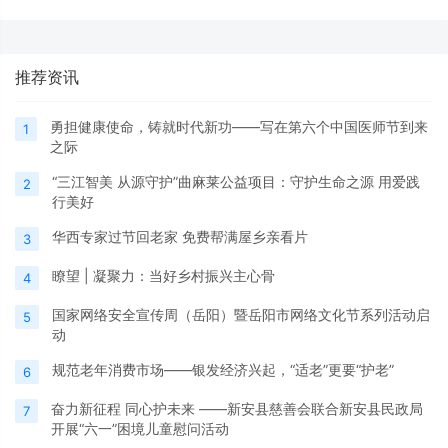
推荐资讯
勇担健康使命，铸就时代新功——写在第六个中国医师节到来
1
之际
“三江智美 从源守护”曲麻莱公益项目：守护生命之源 用爱践
2
行美好
华西专家过节回老家 免费帮满屋乡亲看片
3
瞭望 | 凝聚力：当好乡村振兴主心骨
4
国家网络安全宣传周（岳阳）暨岳阳市网络文化节系列活动启
5
动
规范老年消费市场——银发经济兴起，“适老”更要“护老”
6
奋力新征程 同心护未来 ——新安县慈善会联合新安县民政局
7
开展“六一”困境儿童慰问活动