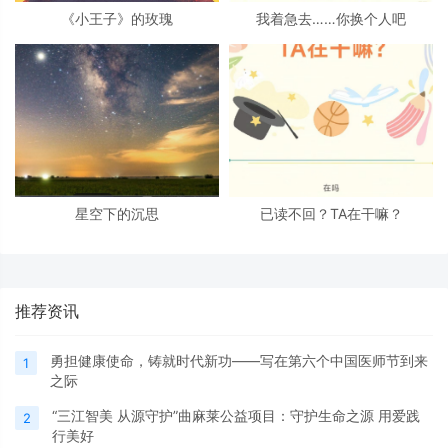
《小王子》的玫瑰
我着急去……你换个人吧
星空下的沉思
已读不回？TA在干嘛？
推荐资讯
勇担健康使命，铸就时代新功——写在第六个中国医师节到来
1
之际
“三江智美 从源守护”曲麻莱公益项目：守护生命之源 用爱践
2
行美好