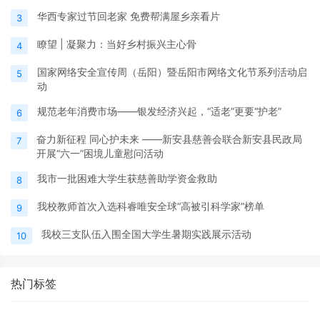
华西专家过节回老家 免费帮满屋乡亲看片
3
瞭望 | 凝聚力：当好乡村振兴主心骨
4
国家网络安全宣传周（岳阳）暨岳阳市网络文化节系列活动启
5
动
规范老年消费市场——银发经济兴起，“适老”更要“护老”
6
奋力新征程 同心护未来 ——新安县慈善会联合新安县民政局
7
开展“六一”困境儿童慰问活动
我市一批困难大学生获慈善助学资金救助
8
我校教师首次入选科睿唯安全球“高被引科学家”榜单
9
我校三支队伍入围全国大学生暑期实践展示活动
10
热门标签