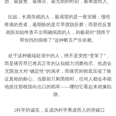
虑、最疲惫、最痛苦、最无助的时刻，被乘虚而入。
比如，长期失眠的人，最渴望的是一夜安睡；慢性
疼痛的患者，最期盼的是尽早摆脱折磨；而那些反复
就医却始终查不出明确病因的人，则极易对“我终于
帮你找到病根了”这种断言产生依赖。
处于这种极端处境中的人，绝不是突然“变笨了”，
而是痛苦早已将其正常的认知能力消磨殆尽。焦虑会
无限放大对“确定性”的渴求，而痛苦则彻底压缩了验
证真相的耐心。当眼前只剩黑暗时，任何人都会本能
地抓住那根指向出口的稻草——哪怕它看起来就像陷
阱。
2科学的诚实，反成伪科学乘虚而入的突破口