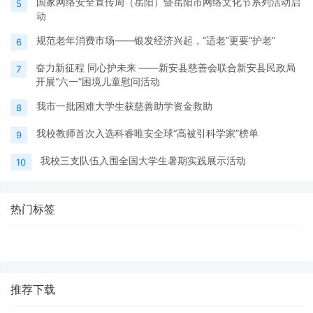
国家网络安全宣传周（岳阳）暨岳阳市网络文化节系列活动启
5
动
规范老年消费市场——银发经济兴起，“适老”更要“护老”
6
奋力新征程 同心护未来 ——新安县慈善会联合新安县民政局
7
开展“六一”困境儿童慰问活动
我市一批困难大学生获慈善助学资金救助
8
我校教师首次入选科睿唯安全球“高被引科学家”榜单
9
我校三支队伍入围全国大学生暑期实践展示活动
10
热门标签
推荐下载