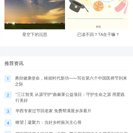
星空下的沉思
已读不回？TA在干嘛？
推荐资讯
勇担健康使命，铸就时代新功——写在第六个中国医师节到来
1
之际
“三江智美 从源守护”曲麻莱公益项目：守护生命之源 用爱践
2
行美好
华西专家过节回老家 免费帮满屋乡亲看片
3
瞭望 | 凝聚力：当好乡村振兴主心骨
4