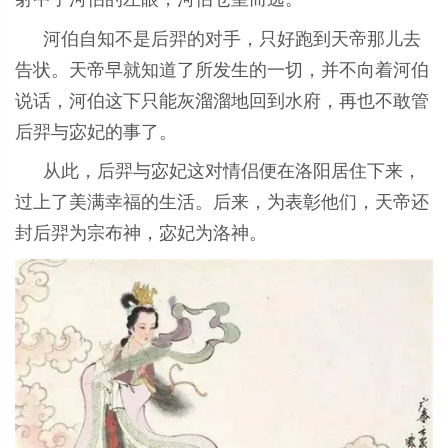
河伯自知不是后羿的对手，只好跑到天帝那儿去
告状。天帝早就知道了所发生的一切，并不向着河伯
说话，河伯这下只能灰溜溜地回到水府，再也不敢管
后羿与宓妃的事了。
从此，后羿与宓妃这对情侣便在洛阳居住下来，
过上了美满幸福的生活。后来，为表彰他们，天帝还
封后羿为宗布神，宓妃为洛神。