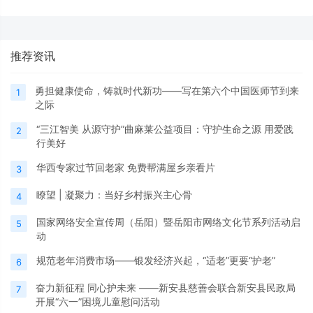
推荐资讯
勇担健康使命，铸就时代新功——写在第六个中国医师节到来
1
之际
“三江智美 从源守护”曲麻莱公益项目：守护生命之源 用爱践
2
行美好
华西专家过节回老家 免费帮满屋乡亲看片
3
瞭望 | 凝聚力：当好乡村振兴主心骨
4
国家网络安全宣传周（岳阳）暨岳阳市网络文化节系列活动启
5
动
规范老年消费市场——银发经济兴起，“适老”更要“护老”
6
奋力新征程 同心护未来 ——新安县慈善会联合新安县民政局
7
开展“六一”困境儿童慰问活动