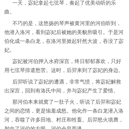
一天，宓妃拿起七弦琴，奏起了优美动听的乐
曲。
不巧的是，这悠扬的琴声被黄河里的河伯听到，
他潜入洛河，看到宓妃后被她的美貌所吸引。于是河
伯化成一条白龙，在洛河里掀起轩然大波，吞没了宓
妃。
宓妃被河伯押入水府深宫，终日郁郁寡欢，只好
用七弦琴排遣愁苦。这时，后羿来到了宓妃的身边。
后羿听说了宓妃的遭遇，非常气愤，将宓妃解救
出深宫，回到有洛氏中间，并与宓妃产生了爱情。
那河伯本来就窝了一肚子火，听说了后羿和宓妃
之间的恋情，更是恼羞成怒。他化作一条白龙潜入洛
河，吞噬了许多田地、村庄和牲畜。后羿怒火填膺，
射中了河伯的左眼，河伯仓皇而逃。