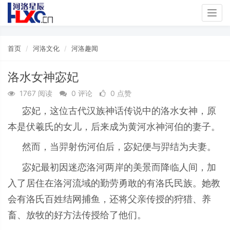
Togg
navig
首页
河洛文化
河洛趣闻
洛水女神宓妃
1767 阅读
0 评论
0 点赞
宓妃，这位古代汉族神话传说中的洛水女神，原
本是伏羲氏的女儿，后来成为黄河水神河伯的妻子。
然而，当羿射伤河伯后，宓妃便与羿结为夫妻。
宓妃最初因迷恋洛河两岸的美景而降临人间，加
入了居住在洛河流域的勤劳勇敢的有洛氏民族。她教
会有洛氏百姓结网捕鱼，还将父亲传授的狩猎、养
畜、放牧的好方法传授给了他们。