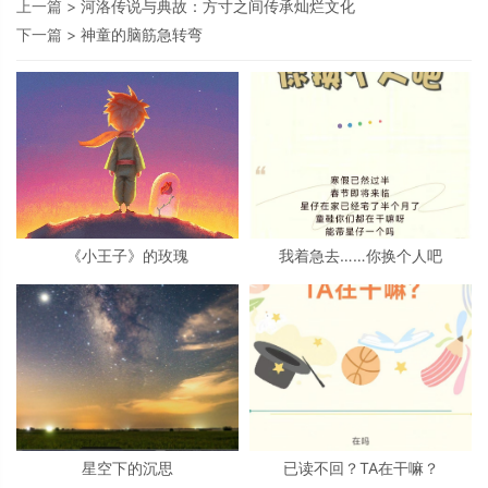
上一篇 >
河洛传说与典故：方寸之间传承灿烂文化
下一篇 >
神童的脑筋急转弯
《小王子》的玫瑰
我着急去……你换个人吧
星空下的沉思
已读不回？TA在干嘛？