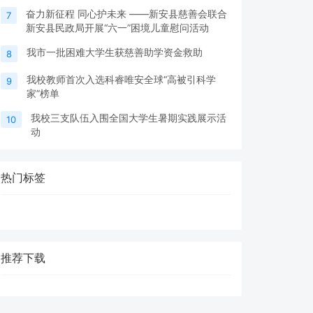
奋力新征程 同心护未来 ——新安县慈善会联合
7
新安县民政局开展“六一”困境儿童慰问活动
我市一批困难大学生获慈善助学资金救助
8
我校教师首次入选科睿唯安全球“高被引科学
9
家”榜单
我校三支队伍入围全国大学生暑期实践展示活
10
动
热门标签
推荐下载