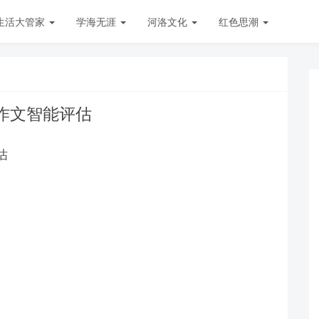
生活大管家
学海无涯
河洛文化
红色思潮
作文智能评估
估