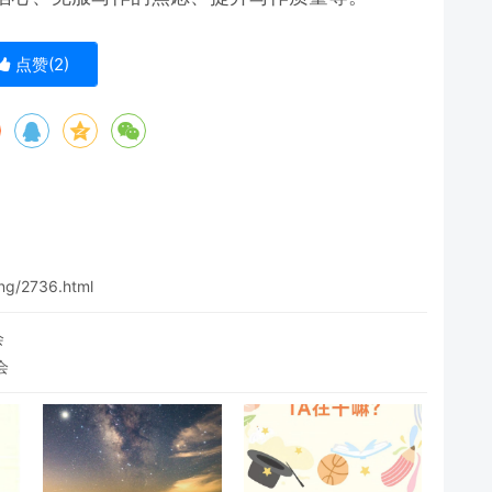
点赞(
2
)
eng/2736.html
会
会