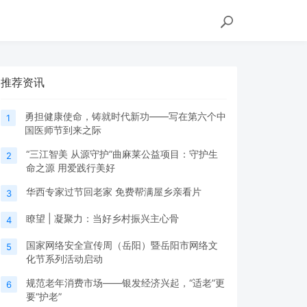
推荐资讯
勇担健康使命，铸就时代新功——写在第六个中
1
国医师节到来之际
“三江智美 从源守护”曲麻莱公益项目：守护生
2
命之源 用爱践行美好
华西专家过节回老家 免费帮满屋乡亲看片
3
瞭望 | 凝聚力：当好乡村振兴主心骨
4
国家网络安全宣传周（岳阳）暨岳阳市网络文
5
化节系列活动启动
规范老年消费市场——银发经济兴起，“适老”更
6
要“护老”