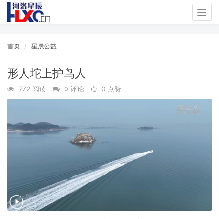
Togg
navig
首页
星辰公益
形人坨上护鸟人
772 阅读
0 评论
0 点赞