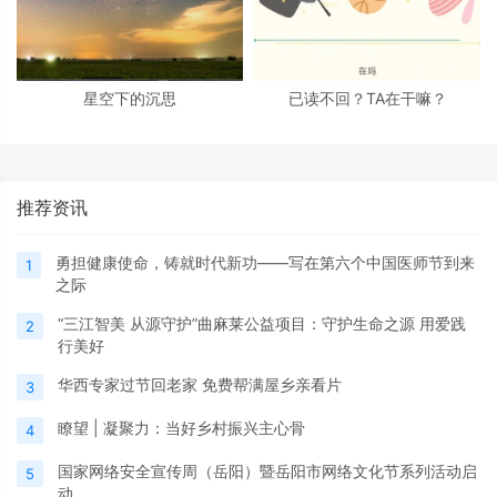
星空下的沉思
已读不回？TA在干嘛？
推荐资讯
勇担健康使命，铸就时代新功——写在第六个中国医师节到来
1
之际
“三江智美 从源守护”曲麻莱公益项目：守护生命之源 用爱践
2
行美好
华西专家过节回老家 免费帮满屋乡亲看片
3
瞭望 | 凝聚力：当好乡村振兴主心骨
4
国家网络安全宣传周（岳阳）暨岳阳市网络文化节系列活动启
5
动