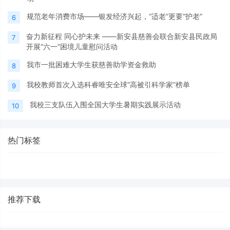
规范老年消费市场——银发经济兴起，“适老”更要“护老”
6
奋力新征程 同心护未来 ——新安县慈善会联合新安县民政局
7
开展“六一”困境儿童慰问活动
我市一批困难大学生获慈善助学资金救助
8
我校教师首次入选科睿唯安全球“高被引科学家”榜单
9
我校三支队伍入围全国大学生暑期实践展示活动
10
热门标签
推荐下载