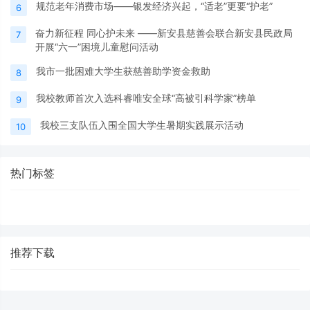
规范老年消费市场——银发经济兴起，“适老”更要“护老”
6
奋力新征程 同心护未来 ——新安县慈善会联合新安县民政局
7
开展“六一”困境儿童慰问活动
我市一批困难大学生获慈善助学资金救助
8
我校教师首次入选科睿唯安全球“高被引科学家”榜单
9
我校三支队伍入围全国大学生暑期实践展示活动
10
热门标签
推荐下载