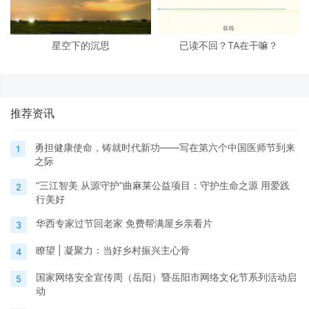
星空下的沉思
已读不回？TA在干嘛？
推荐资讯
勇担健康使命，铸就时代新功——写在第六个中国医师节到来
1
之际
“三江智美 从源守护”曲麻莱公益项目：守护生命之源 用爱践
2
行美好
华西专家过节回老家 免费帮满屋乡亲看片
3
瞭望 | 凝聚力：当好乡村振兴主心骨
4
国家网络安全宣传周（岳阳）暨岳阳市网络文化节系列活动启
5
动