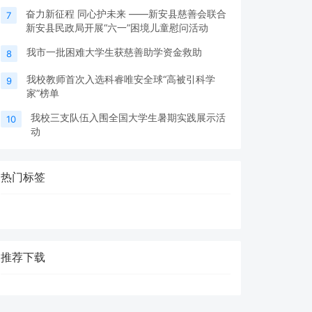
奋力新征程 同心护未来 ——新安县慈善会联合
7
新安县民政局开展“六一”困境儿童慰问活动
我市一批困难大学生获慈善助学资金救助
8
我校教师首次入选科睿唯安全球“高被引科学
9
家”榜单
我校三支队伍入围全国大学生暑期实践展示活
10
动
热门标签
推荐下载