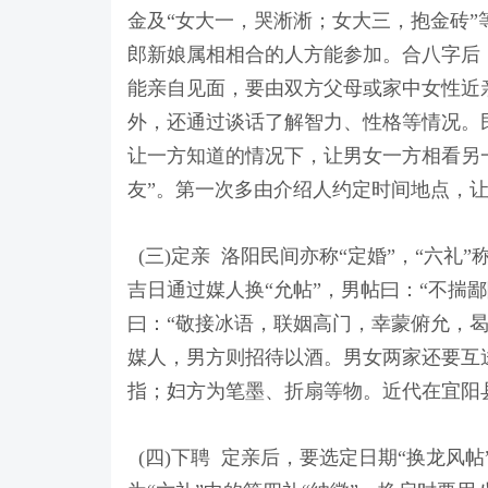
金及“女大一，哭淅淅；女大三，抱金砖
郎新娘属相相合的人方能参加。合八字后
能亲自见面，要由双方父母或家中女性近亲
外，还通过谈话了解智力、性格等情况。
让一方知道的情况下，让男女一方相看另一
友”。第一次多由介绍人约定时间地点，
(三)定亲 洛阳民间亦称“定婚”，“六礼
吉日通过媒人换“允帖”，男帖曰：“不揣
曰：“敬接冰语，联姻高门，幸蒙俯允，
媒人，男方则招待以酒。男女两家还要互
指；妇方为笔墨、折扇等物。近代在宜阳
(四)下聘 定亲后，要选定日期“换龙风