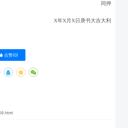
同押
X年X月X日庚书大吉大利
点赞(
0
)
69.html