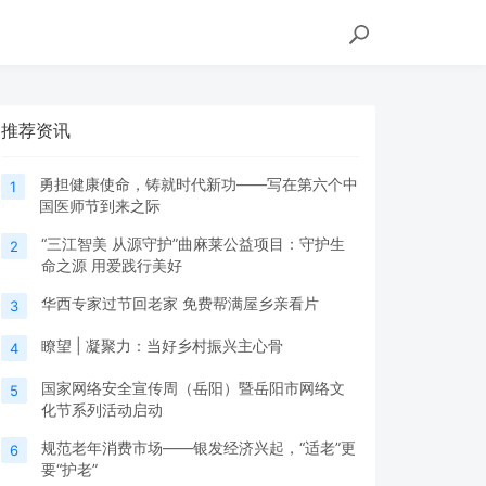
推荐资讯
勇担健康使命，铸就时代新功——写在第六个中
1
国医师节到来之际
“三江智美 从源守护”曲麻莱公益项目：守护生
2
命之源 用爱践行美好
华西专家过节回老家 免费帮满屋乡亲看片
3
瞭望 | 凝聚力：当好乡村振兴主心骨
4
国家网络安全宣传周（岳阳）暨岳阳市网络文
5
化节系列活动启动
规范老年消费市场——银发经济兴起，“适老”更
6
要“护老”