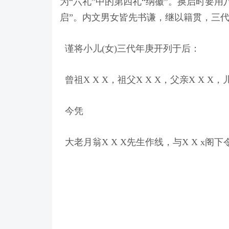
为“六礼”中的第四礼“纳徽”。换启时要
启”。内文男女皆先书谦，继以籍贯，三
谨将小儿(女)三代年庚开列于后：
曾祖X X X，祖父X X X，父亲X X X，
今凭
大老月翁X X X先生作线，与X X x阁