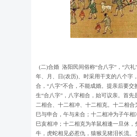
(二)合婚 洛阳民间俗称“合八字”，“六礼
年、月、日(农历)、时采用干支的八个字，
合，“八字”不合，不能成婚。提亲后要交换
生“合八字”，八字相合，始可议亲。首
二相合、十二相冲、十二相克。十二相合
巳与申合，午与未合；十二相冲为子午相
巳亥相冲；十二相克为羊鼠相逢一旦休，
牛，虎蛇相见必惹仇，猿猴见猪泪长流。