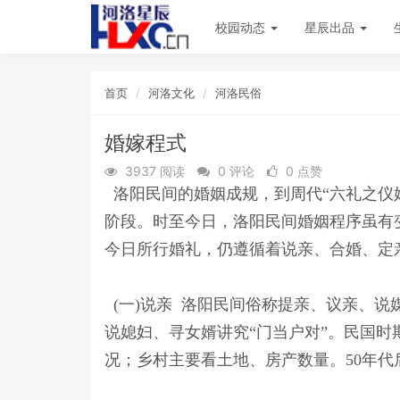
校园动态
星辰出品
首页
河洛文化
河洛民俗
婚嫁程式
3937 阅读
0 评论
0 点赞
洛阳民间的婚姻成规，到周代“六礼之仪始
阶段。时至今日，洛阳民间婚姻程序虽有
今日所行婚礼，仍遵循着说亲、合婚、定
(一)说亲 洛阳民间俗称提亲、议亲、说
说媳妇、寻女婿讲究“门当户对”。民国
况；乡村主要看土地、房产数量。50年