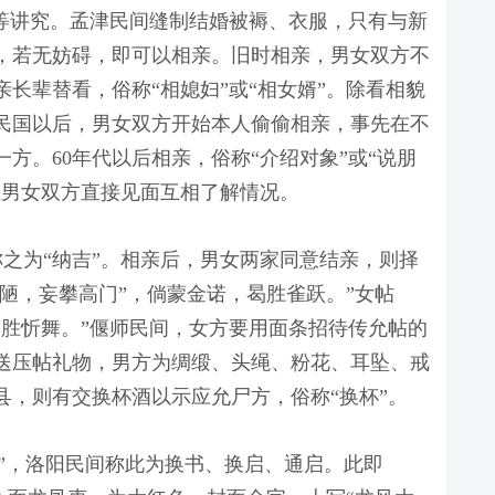
”等讲究。孟津民间缝制结婚被褥、衣服，只有与新
，若无妨碍，即可以相亲。旧时相亲，男女双方不
长辈替看，俗称“相媳妇”或“相女婿”。除看相貌
民国以后，男女双方开始本人偷偷相亲，事先在不
方。60年代以后相亲，俗称“介绍对象”或“说朋
让男女双方直接见面互相了解情况。
”称之为“纳吉”。相亲后，男女两家同意结亲，则择
鄙陋，妄攀高门”，倘蒙金诺，曷胜雀跃。”女帖
曷胜忻舞。”偃师民间，女方要用面条招待传允帖的
送压帖礼物，男方为绸缎、头绳、粉花、耳坠、戒
县，则有交换杯酒以示应允尸方，俗称“换杯”。
帖”，洛阳民间称此为换书、换启、通启。此即