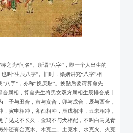
”称之为“问名”。所谓“八字”，即一个人出生的
也叫“生辰八字”。旧时，婚姻讲究“八字”相
“八字”，亦称“换庚贴”。换贴后要请算命先
先是合属相，算命先生将男女双方属相生辰排合成十
为：子与丑合，寅与亥合，卯与戌合，辰与酉合，
冲，寅申相冲，卯酉相冲，辰戌相冲，丑未相冲，
兔子见龙不长久，金鸡不与犬相配，不叫白马见青
另外还有金克木、木克土、土克水、水克火、火克