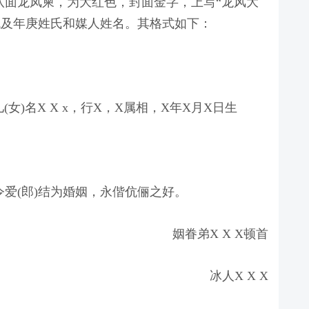
用八面龙凤柬，为大红色，封面金字，上写“龙风大
代及年庚姓氏和媒人姓名。其格式如下：
儿(女)名X X x，行X，X属相，X年X月X日生
下令爱(郎)结为婚姻，永偕伉俪之好。
姻眷弟X X X顿首
冰人X X X