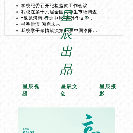
学校纪委召开纪检监察工作会议
星
我校在第十六届全国大学生市场调查...
“豫见河南·行走中原”海外华文学...
书香伊滨 阅启未来
辰
我校学子倾情献演第43届中国洛阳...
出
品
星辰视
星辰文
星辰摄
频
创
影