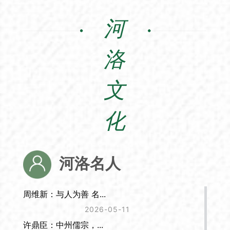
河
洛
文
化
河洛名人
周维新：与人为善 名...
2026-05-11
许鼎臣：中州儒宗，...