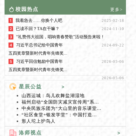
校园热点
更多>
1
我着急去……你换个人吧
2025-02-18
2
已读不回？TA在干嘛？
2024-11-10
3
“礼赞伟大祖国，唱响青春赞歌”活动预告来啦！
4
习近平总书记给中国青年
2024-09-22
五四奖章暨新时代青年先锋奖...
5
习近平回信勉励中国青年
2026-05-06
五四奖章暨新时代青年先锋奖...
2026-05-06
星辰公益
>
山西运城：鸟儿欢舞盐湖湿地
福州启动“全国防灾减灾宣传周”系...
中央民族乐团为“大山里的音乐课堂...
“社区食堂+银发学堂”：中国打造...
形人坨上护鸟人
洛师视点
>