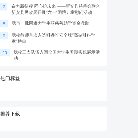
奋力新征程 同心护未来 ——新安县慈善会联合
7
新安县民政局开展“六一”困境儿童慰问活动
我市一批困难大学生获慈善助学资金救助
8
我校教师首次入选科睿唯安全球“高被引科学
9
家”榜单
我校三支队伍入围全国大学生暑期实践展示活
10
动
热门标签
推荐下载