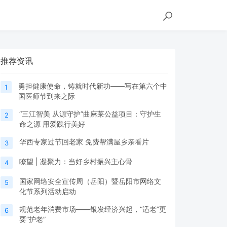
推荐资讯
勇担健康使命，铸就时代新功——写在第六个中
1
国医师节到来之际
“三江智美 从源守护”曲麻莱公益项目：守护生
2
命之源 用爱践行美好
华西专家过节回老家 免费帮满屋乡亲看片
3
瞭望 | 凝聚力：当好乡村振兴主心骨
4
国家网络安全宣传周（岳阳）暨岳阳市网络文
5
化节系列活动启动
规范老年消费市场——银发经济兴起，“适老”更
6
要“护老”