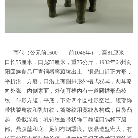
商代（公元前1600——前1046年），高81厘米，
口长55厘米，口宽53厘米，重75公斤，1982年郑州向
阳回族食品厂青铜器窖藏坑出土。铜鼎口近正方形，
平折沿，方唇，口沿上有圆拱形外槽式双耳，两耳略
向外张，内侧素面，外侧耳槽内有一道圆拱形凸棱
纹；斗形方腹，平底，下附四个圆柱形空足。腹部饰
带状饕餮纹和乳钉纹，饕餮纹用宽线条构成，目鼻凸
起，类似浮雕；乳钉纹呈带状饰于鼎腹四隅和下腹
部。鼎腹壁和底、足间有烟熏痕。该鼎造型宏大，有