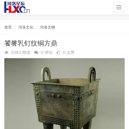
Togg
navig
首页
河洛文化
河洛文物
饕餮乳钉纹铜方鼎
5062 阅读
0 评论
0 点赞