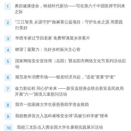
勇担健康使命，铸就时代新功——写在第六个中国医师节到来
1
之际
“三江智美 从源守护”曲麻莱公益项目：守护生命之源 用爱践
2
行美好
华西专家过节回老家 免费帮满屋乡亲看片
3
瞭望 | 凝聚力：当好乡村振兴主心骨
4
国家网络安全宣传周（岳阳）暨岳阳市网络文化节系列活动启
5
动
规范老年消费市场——银发经济兴起，“适老”更要“护老”
6
奋力新征程 同心护未来 ——新安县慈善会联合新安县民政局
7
开展“六一”困境儿童慰问活动
我市一批困难大学生获慈善助学资金救助
8
我校教师首次入选科睿唯安全球“高被引科学家”榜单
9
我校三支队伍入围全国大学生暑期实践展示活动
10