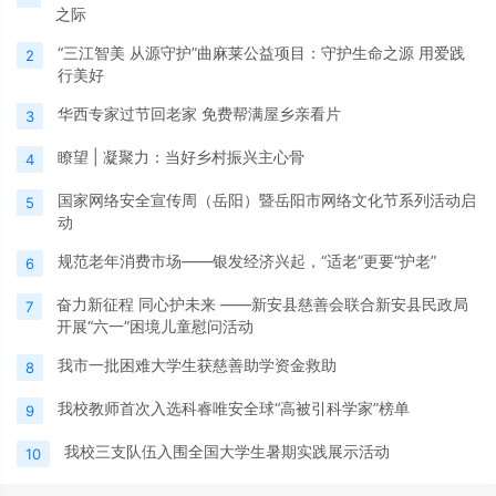
之际
“三江智美 从源守护”曲麻莱公益项目：守护生命之源 用爱践
2
行美好
华西专家过节回老家 免费帮满屋乡亲看片
3
瞭望 | 凝聚力：当好乡村振兴主心骨
4
国家网络安全宣传周（岳阳）暨岳阳市网络文化节系列活动启
5
动
规范老年消费市场——银发经济兴起，“适老”更要“护老”
6
奋力新征程 同心护未来 ——新安县慈善会联合新安县民政局
7
开展“六一”困境儿童慰问活动
我市一批困难大学生获慈善助学资金救助
8
我校教师首次入选科睿唯安全球“高被引科学家”榜单
9
我校三支队伍入围全国大学生暑期实践展示活动
10