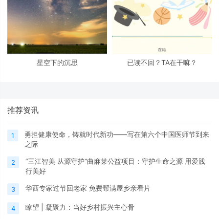
星空下的沉思
已读不回？TA在干嘛？
推荐资讯
勇担健康使命，铸就时代新功——写在第六个中国医师节到来
1
之际
“三江智美 从源守护”曲麻莱公益项目：守护生命之源 用爱践
2
行美好
华西专家过节回老家 免费帮满屋乡亲看片
3
瞭望 | 凝聚力：当好乡村振兴主心骨
4