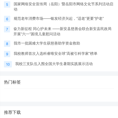
国家网络安全宣传周（岳阳）暨岳阳市网络文化节系列活动启
5
动
规范老年消费市场——银发经济兴起，“适老”更要“护老”
6
奋力新征程 同心护未来 ——新安县慈善会联合新安县民政局
7
开展“六一”困境儿童慰问活动
我市一批困难大学生获慈善助学资金救助
8
我校教师首次入选科睿唯安全球“高被引科学家”榜单
9
我校三支队伍入围全国大学生暑期实践展示活动
10
热门标签
推荐下载