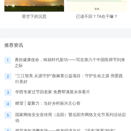
星空下的沉思
已读不回？TA在干嘛？
推荐资讯
勇担健康使命，铸就时代新功——写在第六个中国医师节到来
1
之际
“三江智美 从源守护”曲麻莱公益项目：守护生命之源 用爱践
2
行美好
华西专家过节回老家 免费帮满屋乡亲看片
3
瞭望 | 凝聚力：当好乡村振兴主心骨
4
国家网络安全宣传周（岳阳）暨岳阳市网络文化节系列活动启
5
动
规范老年消费市场——银发经济兴起，“适老”更要“护老”