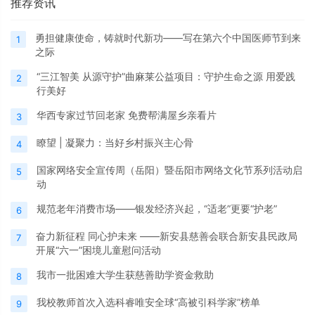
推荐资讯
勇担健康使命，铸就时代新功——写在第六个中国医师节到来
1
之际
“三江智美 从源守护”曲麻莱公益项目：守护生命之源 用爱践
2
行美好
华西专家过节回老家 免费帮满屋乡亲看片
3
瞭望 | 凝聚力：当好乡村振兴主心骨
4
国家网络安全宣传周（岳阳）暨岳阳市网络文化节系列活动启
5
动
规范老年消费市场——银发经济兴起，“适老”更要“护老”
6
奋力新征程 同心护未来 ——新安县慈善会联合新安县民政局
7
开展“六一”困境儿童慰问活动
我市一批困难大学生获慈善助学资金救助
8
我校教师首次入选科睿唯安全球“高被引科学家”榜单
9