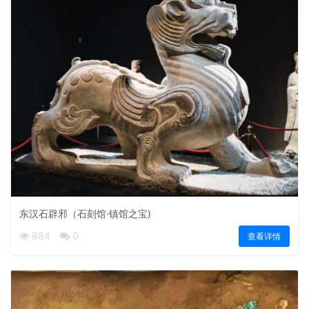
东汉石辟邪（石刻馆·镇馆之宝)
884
0
查看详情