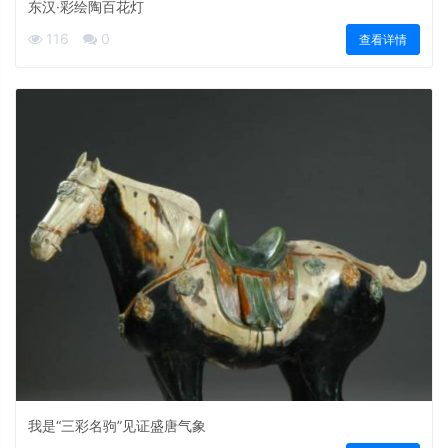
东汉·彩绘陶百花灯
116
0
查看详情
我是“三彩名驹”见证盛唐气象