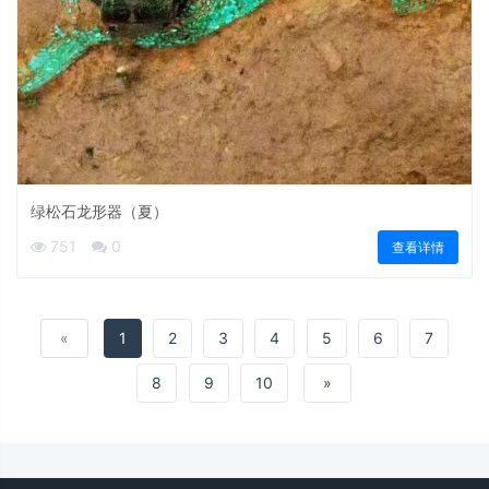
绿松石龙形器（夏）
751
0
查看详情
«
1
2
3
4
5
6
7
8
9
10
»