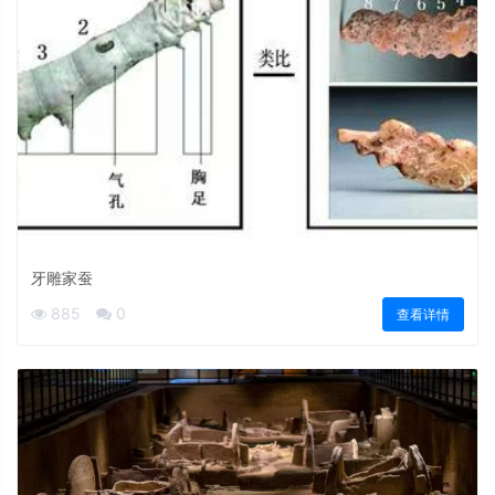
牙雕家蚕
885
0
查看详情