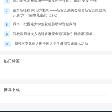
规范老年消费市场——银发经济兴起，“适老”更要“护老”
6
奋力新征程 同心护未来 ——新安县慈善会联合新安县民政局
7
开展“六一”困境儿童慰问活动
我市一批困难大学生获慈善助学资金救助
8
我校教师首次入选科睿唯安全球“高被引科学家”榜单
9
我校三支队伍入围全国大学生暑期实践展示活动
10
热门标签
推荐下载