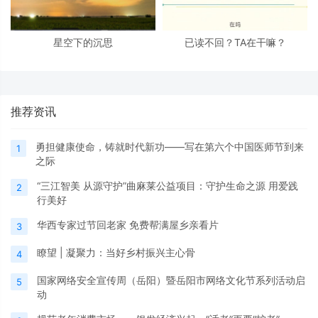
星空下的沉思
已读不回？TA在干嘛？
推荐资讯
勇担健康使命，铸就时代新功——写在第六个中国医师节到来
1
之际
“三江智美 从源守护”曲麻莱公益项目：守护生命之源 用爱践
2
行美好
华西专家过节回老家 免费帮满屋乡亲看片
3
瞭望 | 凝聚力：当好乡村振兴主心骨
4
国家网络安全宣传周（岳阳）暨岳阳市网络文化节系列活动启
5
动