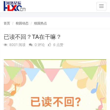
Togg
navig
首页
校园动态
校园热点
已读不回？TA在干嘛？
8001 阅读
0 评论
6 点赞