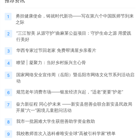
推荐资讯
勇担健康使命，铸就时代新功——写在第六个中国医师节到来
1
之际
“三江智美 从源守护”曲麻莱公益项目：守护生命之源 用爱践
2
行美好
华西专家过节回老家 免费帮满屋乡亲看片
3
瞭望 | 凝聚力：当好乡村振兴主心骨
4
国家网络安全宣传周（岳阳）暨岳阳市网络文化节系列活动启
5
动
规范老年消费市场——银发经济兴起，“适老”更要“护老”
6
奋力新征程 同心护未来 ——新安县慈善会联合新安县民政局
7
开展“六一”困境儿童慰问活动
我市一批困难大学生获慈善助学资金救助
8
我校教师首次入选科睿唯安全球“高被引科学家”榜单
9