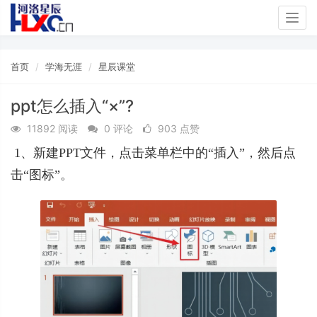
Togg
navig
首页
学海无涯
星辰课堂
ppt怎么插入“×”?
11892 阅读
0 评论
903 点赞
 1
、新建PPT文件，点击菜单栏中
的“插入”，然后点
击“图标”。