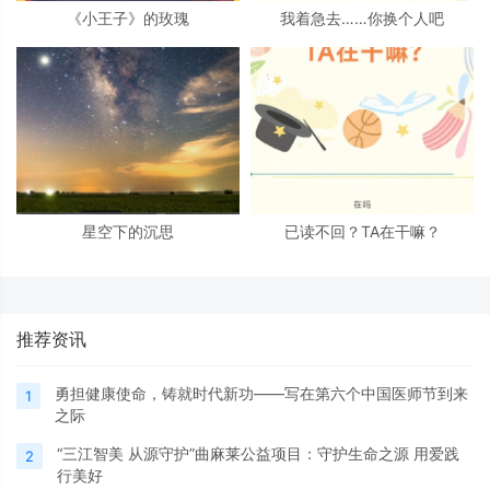
《小王子》的玫瑰
我着急去……你换个人吧
星空下的沉思
已读不回？TA在干嘛？
推荐资讯
勇担健康使命，铸就时代新功——写在第六个中国医师节到来
1
之际
“三江智美 从源守护”曲麻莱公益项目：守护生命之源 用爱践
2
行美好