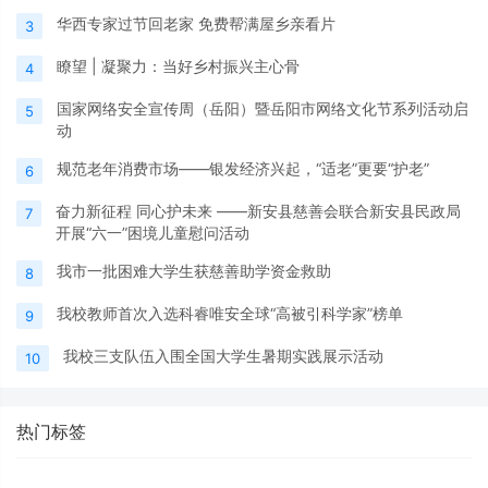
华西专家过节回老家 免费帮满屋乡亲看片
3
瞭望 | 凝聚力：当好乡村振兴主心骨
4
国家网络安全宣传周（岳阳）暨岳阳市网络文化节系列活动启
5
动
规范老年消费市场——银发经济兴起，“适老”更要“护老”
6
奋力新征程 同心护未来 ——新安县慈善会联合新安县民政局
7
开展“六一”困境儿童慰问活动
我市一批困难大学生获慈善助学资金救助
8
我校教师首次入选科睿唯安全球“高被引科学家”榜单
9
我校三支队伍入围全国大学生暑期实践展示活动
10
热门标签