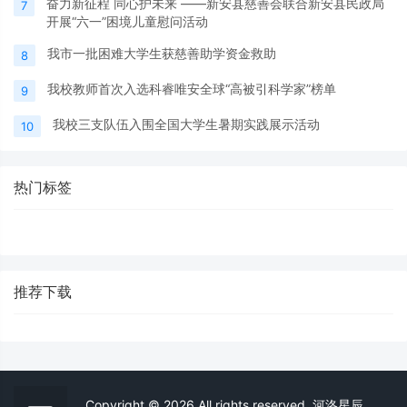
奋力新征程 同心护未来 ——新安县慈善会联合新安县民政局
7
开展“六一”困境儿童慰问活动
我市一批困难大学生获慈善助学资金救助
8
我校教师首次入选科睿唯安全球“高被引科学家”榜单
9
我校三支队伍入围全国大学生暑期实践展示活动
10
热门标签
推荐下载
Copyright © 2026 All rights reserved. 河洛星辰