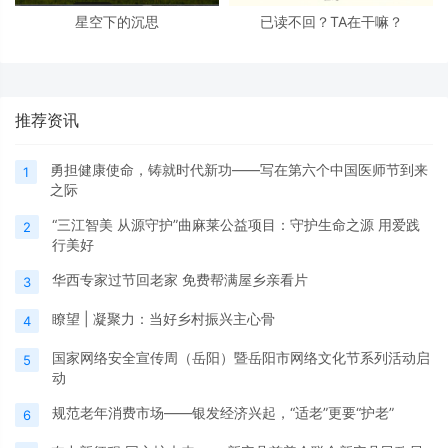
星空下的沉思
已读不回？TA在干嘛？
推荐资讯
勇担健康使命，铸就时代新功——写在第六个中国医师节到来
1
之际
“三江智美 从源守护”曲麻莱公益项目：守护生命之源 用爱践
2
行美好
华西专家过节回老家 免费帮满屋乡亲看片
3
瞭望 | 凝聚力：当好乡村振兴主心骨
4
国家网络安全宣传周（岳阳）暨岳阳市网络文化节系列活动启
5
动
规范老年消费市场——银发经济兴起，“适老”更要“护老”
6