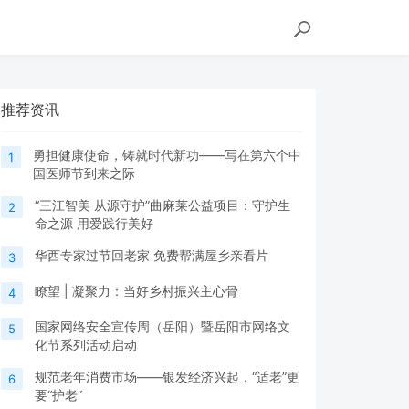
推荐资讯
勇担健康使命，铸就时代新功——写在第六个中
1
国医师节到来之际
“三江智美 从源守护”曲麻莱公益项目：守护生
2
命之源 用爱践行美好
华西专家过节回老家 免费帮满屋乡亲看片
3
瞭望 | 凝聚力：当好乡村振兴主心骨
4
国家网络安全宣传周（岳阳）暨岳阳市网络文
5
化节系列活动启动
规范老年消费市场——银发经济兴起，“适老”更
6
要“护老”