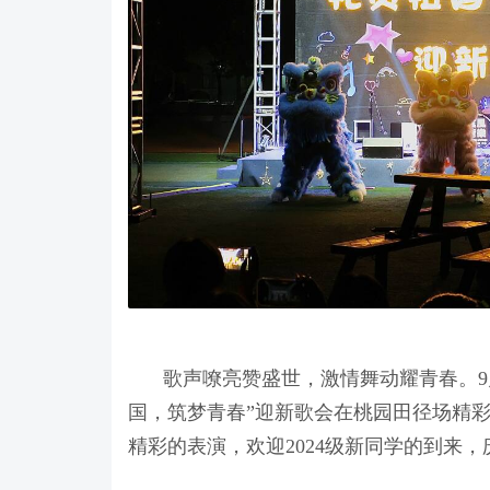
歌声嘹亮赞盛世，激情舞动耀青春。9月
国，筑梦青春”迎新歌会在桃园田径场精
精彩的表演，欢迎2024级新同学的到来，