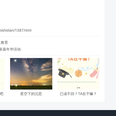
hishidian/1387.html
义教育
纳新嘉年华活动
吧
星空下的沉思
已读不回？TA在干嘛？