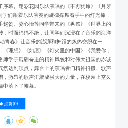
序幕。迷彩花园乐队演唱的《不再犹豫》《月牙
，同学们跟着乐队演奏的旋律挥舞着手中的灯光棒，
手赵贺、娄心怡等同学带来的《男孩》《世界上的
转，时而绵绵不绝，让同学们沉浸在了音乐的海洋
串烧《舞动青春》让音乐的澎湃和舞蹈的炽热交织在一
》《理想》《如愿》《灯火里的中国》《我爱你，
洛师学子砥砺奋进的精神风貌和对伟大祖国的赤诚
气氛达到顶点，舞台上的演唱者们精神抖擞、歌声
唱，激昂的歌声汇聚成强大的力量，在校园上空久
福中落下了帷幕。
点赞(
0
)