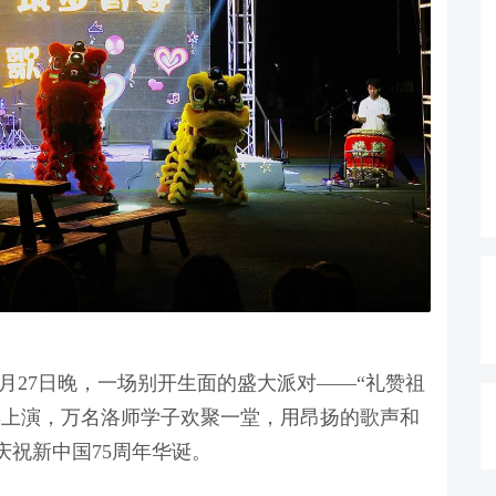
27日晚，一场别开生面的盛大派对——“礼赞祖
彩上演，万名洛师学子欢聚一堂，用昂扬的歌声和
庆祝新中国75周年华诞。