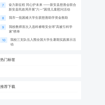
奋力新征程 同心护未来 ——新安县慈善会联合
7
新安县民政局开展“六一”困境儿童慰问活动
我市一批困难大学生获慈善助学资金救助
8
我校教师首次入选科睿唯安全球“高被引科学
9
家”榜单
我校三支队伍入围全国大学生暑期实践展示活
10
动
热门标签
推荐下载