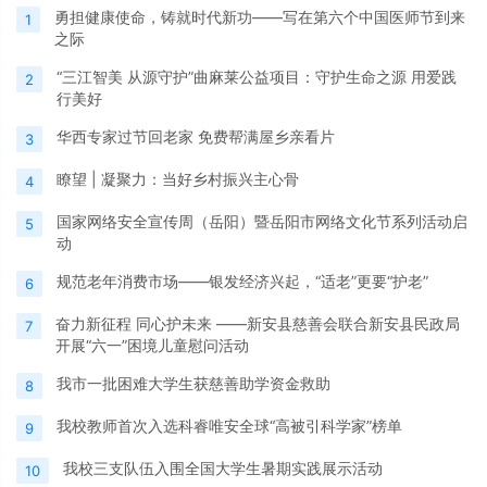
勇担健康使命，铸就时代新功——写在第六个中国医师节到来
1
之际
“三江智美 从源守护”曲麻莱公益项目：守护生命之源 用爱践
2
行美好
华西专家过节回老家 免费帮满屋乡亲看片
3
瞭望 | 凝聚力：当好乡村振兴主心骨
4
国家网络安全宣传周（岳阳）暨岳阳市网络文化节系列活动启
5
动
规范老年消费市场——银发经济兴起，“适老”更要“护老”
6
奋力新征程 同心护未来 ——新安县慈善会联合新安县民政局
7
开展“六一”困境儿童慰问活动
我市一批困难大学生获慈善助学资金救助
8
我校教师首次入选科睿唯安全球“高被引科学家”榜单
9
我校三支队伍入围全国大学生暑期实践展示活动
10