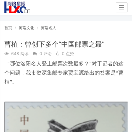
Togg
navig
首页
河洛文化
河洛名人
曹植：曾创下多个“中国邮票之最”
648 阅读
0 评论
0 点赞
“哪位洛阳名人登上邮票次数最多？”对于记者的这
个问题，我市资深集邮专家贾宝源给出的答案是“曹
植”。