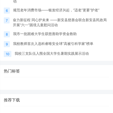
动
规范老年消费市场——银发经济兴起，“适老”更要“护老”
6
奋力新征程 同心护未来 ——新安县慈善会联合新安县民政局
7
开展“六一”困境儿童慰问活动
我市一批困难大学生获慈善助学资金救助
8
我校教师首次入选科睿唯安全球“高被引科学家”榜单
9
我校三支队伍入围全国大学生暑期实践展示活动
10
热门标签
推荐下载