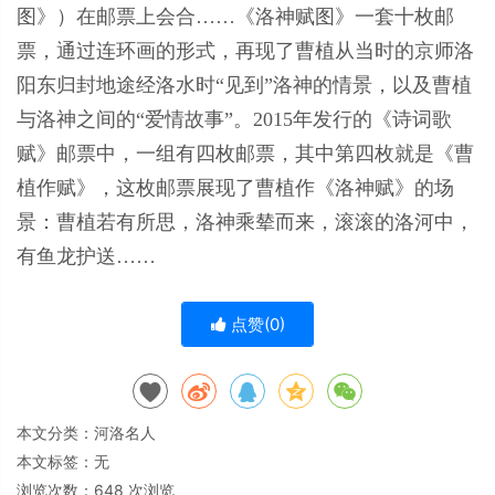
图》）在邮票上会合……《洛神赋图》一套十枚邮
票，通过连环画的形式，再现了曹植从当时的京师洛
阳东归封地途经洛水时“见到”洛神的情景，以及曹植
与洛神之间的“爱情故事”。2015年发行的《诗词歌
赋》邮票中，一组有四枚邮票，其中第四枚就是《曹
植作赋》，这枚邮票展现了曹植作《洛神赋》的场
景：曹植若有所思，洛神乘辇而来，滚滚的洛河中，
有鱼龙护送……
点赞(
0
)
本文分类：
河洛名人
本文标签：无
浏览次数：
648
次浏览