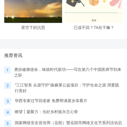
星空下的沉思
已读不回？TA在干嘛？
推荐资讯
勇担健康使命，铸就时代新功——写在第六个中国医师节到来
1
之际
“三江智美 从源守护”曲麻莱公益项目：守护生命之源 用爱践
2
行美好
华西专家过节回老家 免费帮满屋乡亲看片
3
瞭望 | 凝聚力：当好乡村振兴主心骨
4
国家网络安全宣传周（岳阳）暨岳阳市网络文化节系列活动启
5