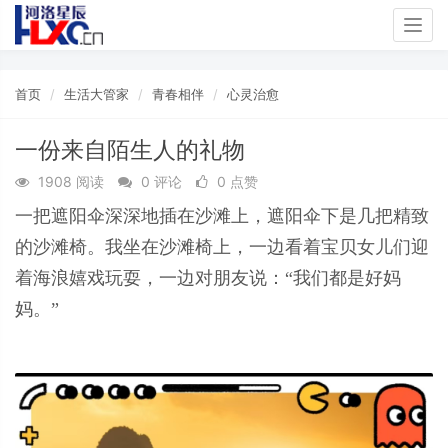
Togg
navig
首页
生活大管家
青春相伴
心灵治愈
一份来自陌生人的礼物
1908 阅读
0 评论
0 点赞
一把遮阳伞深深地插在沙滩上，遮阳伞下是几把精致
的沙滩椅。我坐在沙滩椅上，一边看着宝贝女儿们迎
着海浪嬉戏玩耍，一边对朋友说：“我们都是好妈
妈。”