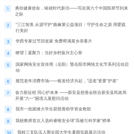
勇担健康使命，铸就时代新功——写在第六个中国医师节到来
1
之际
“三江智美 从源守护”曲麻莱公益项目：守护生命之源 用爱践
2
行美好
华西专家过节回老家 免费帮满屋乡亲看片
3
瞭望 | 凝聚力：当好乡村振兴主心骨
4
国家网络安全宣传周（岳阳）暨岳阳市网络文化节系列活动启
5
动
规范老年消费市场——银发经济兴起，“适老”更要“护老”
6
奋力新征程 同心护未来 ——新安县慈善会联合新安县民政局
7
开展“六一”困境儿童慰问活动
我市一批困难大学生获慈善助学资金救助
8
我校教师首次入选科睿唯安全球“高被引科学家”榜单
9
我校三支队伍入围全国大学生暑期实践展示活动
10