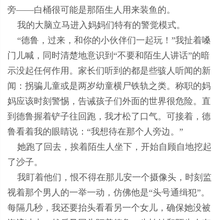
旁——白桶很可能是那陌生人用来装鱼的。
我的大脑立马进入妈妈们特有的警觉模式。
“德鲁，过来，和你的小伙伴们一起玩！”我扯着嗓
门儿喊，同时清楚地意识到“不要和陌生人讲话”的暗
示没起任何作用。家长们听到的都是些骇人听闻的新
闻：拐骗儿童或是两岁幼童横尸铁轨之类。称职的妈
妈应该时刻警惕，告诫孩子们外面的世界很危险。直
到德鲁握着铲子往回跑，我才松了口气。可接着，德
鲁看着我的眼睛说：“我想待在那个人旁边。”
她跑了回去，挨着陌生人坐下，开始自顾自地挖起
了沙子。
我盯着他们，恨不得在那儿安一个摄像头，时刻监
视着那个男人的一举一动，仿佛他是“头号通缉犯”。
每隔几秒，我还要抬头看看另一个女儿，确保她没被