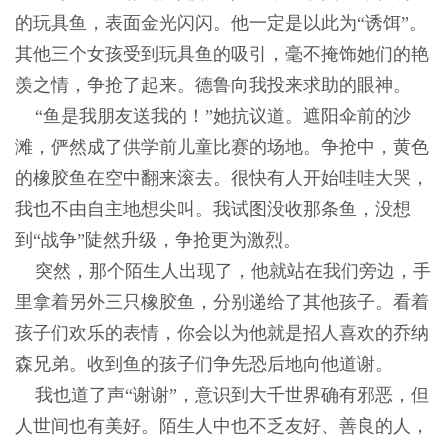
的玩具鱼，表面金光闪闪。他一定是以此为“诱饵”。
其他三个女孩受到玩具鱼的吸引，毫不掩饰她们的艳
羡之情，争抢了起来。德鲁向我投来求助的眼神。
“鱼是我朋友送我的！”她抗议道。遮阳伞前的沙
滩，俨然成了供学前儿童比赛的场地。争抢中，黄色
的橡胶鱼在空中翻来滚去。很快有人开始哇哇大哭，
我也不由自主地想尖叫。我试图没收那条鱼，没想
到“战争”陡然升级，争抢更为激烈。
突然，那个陌生人出现了，他就站在我们旁边，手
里拿着另外三只橡胶鱼，分别递给了其他孩子。看着
孩子们欢乐的表情，你会以为他就是招人喜欢的乔纳
森兄弟。收到鱼的孩子们争先恐后地向他道谢。
我也道了声“谢谢”，意识到大千世界确有邪恶，但
人世间也有美好。陌生人中也不乏友好、善良的人，