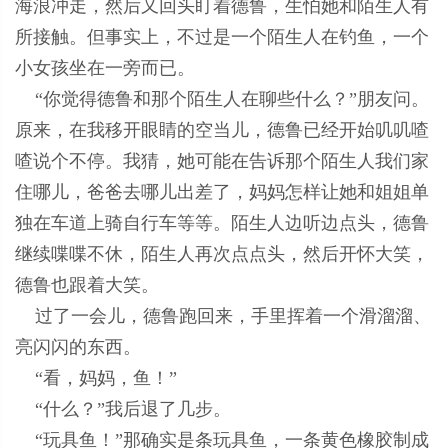
海浪冲走，然后又回头盯着德鲁，生怕她和陌生人有
所接触。但事实上，不过是一个陌生人在钓鱼，一个
小女孩坐在一旁而已。
“你觉得德鲁和那个陌生人在聊些什么？”朋友问。
原来，在我移开眼睛的空当儿，德鲁已经开始叽叽喳
喳说个不停。我猜，她可能在告诉那个陌生人我们家
住哪儿，爸爸去哪儿出差了，妈妈怎样让她和姐姐单
独在车道上骑自行车等等。陌生人边听边点头，德鲁
继续喋喋不休，陌生人再次点点头，然后开怀大笑，
德鲁也跟着大笑。
过了一会儿，德鲁跑回来，手里挥着一个滑溜溜、
亮闪闪的东西。
“看，妈妈，鱼！”
“什么？”我后退了几步。
“玩具鱼！”那确实是条玩具鱼，一条黄色橡胶制成