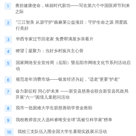
勇担健康使命，铸就时代新功——写在第六个中国医师节到来
1
之际
“三江智美 从源守护”曲麻莱公益项目：守护生命之源 用爱践
2
行美好
华西专家过节回老家 免费帮满屋乡亲看片
3
瞭望 | 凝聚力：当好乡村振兴主心骨
4
国家网络安全宣传周（岳阳）暨岳阳市网络文化节系列活动启
5
动
规范老年消费市场——银发经济兴起，“适老”更要“护老”
6
奋力新征程 同心护未来 ——新安县慈善会联合新安县民政局
7
开展“六一”困境儿童慰问活动
我市一批困难大学生获慈善助学资金救助
8
我校教师首次入选科睿唯安全球“高被引科学家”榜单
9
我校三支队伍入围全国大学生暑期实践展示活动
10