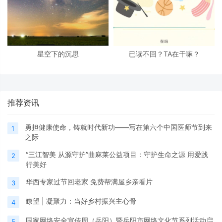
星空下的沉思
已读不回？TA在干嘛？
推荐资讯
勇担健康使命，铸就时代新功——写在第六个中国医师节到来
1
之际
“三江智美 从源守护”曲麻莱公益项目：守护生命之源 用爱践
2
行美好
华西专家过节回老家 免费帮满屋乡亲看片
3
瞭望 | 凝聚力：当好乡村振兴主心骨
4
国家网络安全宣传周（岳阳）暨岳阳市网络文化节系列活动启
5