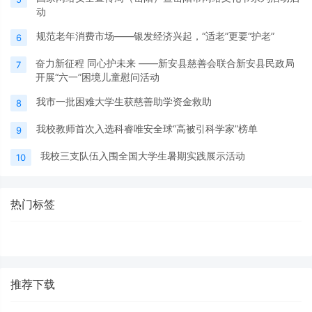
动
规范老年消费市场——银发经济兴起，“适老”更要“护老”
6
奋力新征程 同心护未来 ——新安县慈善会联合新安县民政局
7
开展“六一”困境儿童慰问活动
我市一批困难大学生获慈善助学资金救助
8
我校教师首次入选科睿唯安全球“高被引科学家”榜单
9
我校三支队伍入围全国大学生暑期实践展示活动
10
热门标签
推荐下载