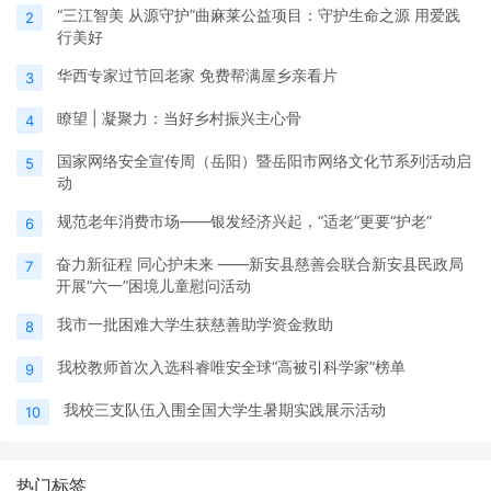
“三江智美 从源守护”曲麻莱公益项目：守护生命之源 用爱践
2
行美好
华西专家过节回老家 免费帮满屋乡亲看片
3
瞭望 | 凝聚力：当好乡村振兴主心骨
4
国家网络安全宣传周（岳阳）暨岳阳市网络文化节系列活动启
5
动
规范老年消费市场——银发经济兴起，“适老”更要“护老”
6
奋力新征程 同心护未来 ——新安县慈善会联合新安县民政局
7
开展“六一”困境儿童慰问活动
我市一批困难大学生获慈善助学资金救助
8
我校教师首次入选科睿唯安全球“高被引科学家”榜单
9
我校三支队伍入围全国大学生暑期实践展示活动
10
热门标签