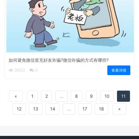
如何避免微信冒充好友诈骗?微信诈骗的方式有哪些?
3602
0
查看详情
«
1
2
...
8
9
10
11
12
13
14
...
17
18
»