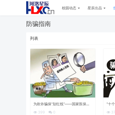
校园动态
星辰出品
防骗指南
列表
为欺诈骗保“划红线”——国家医保局
“十
解读医保基金监管新规
399
0
3