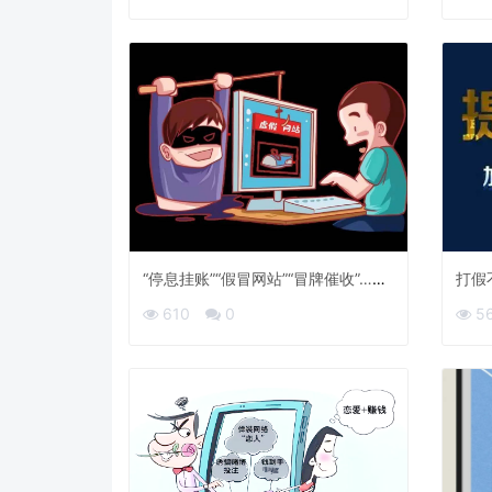
“停息挂账”“假冒网站”“冒牌催收”……
打假
这些贷款虚假营销如何识别？
一天
610
0
5