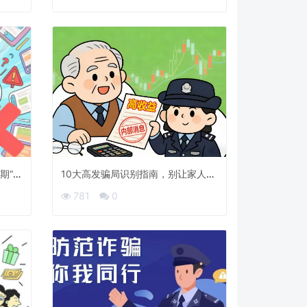
期“失
10大高发骗局识别指南，别让家人踩
坑
781
0