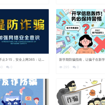
不止3·15，安全上网365：让每
新学期防骗指南，让骗子在新学
都是“消费者权益日”
业”
60
0
295
0