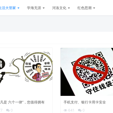
生活大管家
学海无涯
河洛文化
红色思潮
个凡是 六个一律”，您值得拥有
手机支付、银行卡用卡安全
77
0
641
0